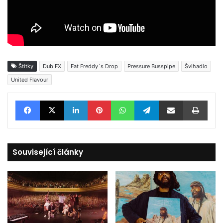
Štítky
Dub FX
Fat Freddy´s Drop
Pressure Busspipe
Švihadlo
United Flavour
Facebook
X
LinkedIn
Pinterest
WhatsApp
Telegram
Sdílet e-mailem
Tisknout
Související články