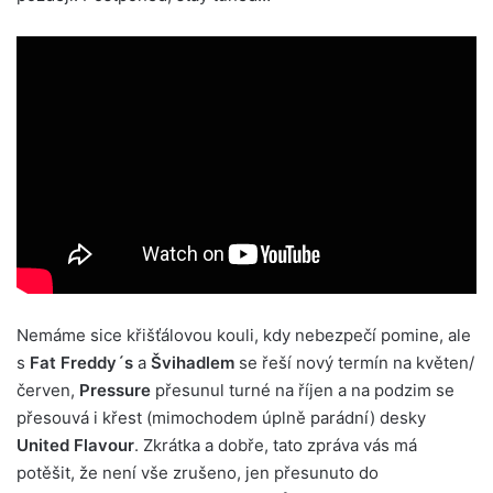
Nemáme sice křišťálovou kouli, kdy nebezpečí pomine, ale
s
Fat Freddy´s
a
Švihadlem
se řeší nový termín na květen/
červen,
Pressure
přesunul turné na říjen a na podzim se
přesouvá i křest (mimochodem úplně parádní) desky
United Flavour
. Zkrátka a dobře, tato zpráva vás má
potěšit, že není vše zrušeno, jen přesunuto do