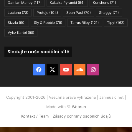
Damian Marley
(117)
Kabaka Pyramid
(94)
Konshens
(71)
Luciano
(78)
Protoje
(104)
Sean Paul
(70)
Shaggy
(71)
Sizzla
(90)
Sly & Robbie
(75)
Tarrus Riley
(121)
Tipy!
(162)
Vybz Kartel
(98)
Sledujte naše sociální sítě
Facebook
X
YouTube
SoundCloud
Instagram
Copyright 2001-2026 | Všechna práva vyhrazena | Jahmusic.net |
Made with 💛
Webrun
Kontakt / Team
Zásady ochrany osobních údajů