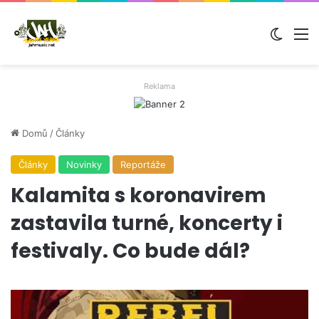
Switch
M
Reklama
Domů
/
Články
Články
Novinky
Reportáže
Kalamita s koronavirem
zastavila turné, koncerty i
festivaly. Co bude dál?