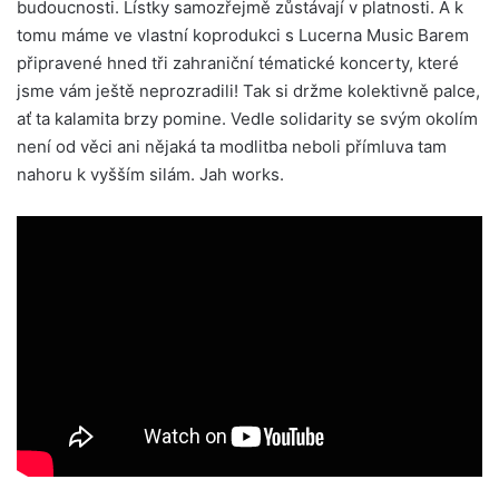
budoucnosti. Lístky samozřejmě zůstávají v platnosti. A k
tomu máme ve vlastní koprodukci s Lucerna Music Barem
připravené hned tři zahraniční tématické koncerty, které
jsme vám ještě neprozradili! Tak si držme kolektivně palce,
ať ta kalamita brzy pomine. Vedle solidarity se svým okolím
není od věci ani nějaká ta modlitba neboli přímluva tam
nahoru k vyšším silám. Jah works.