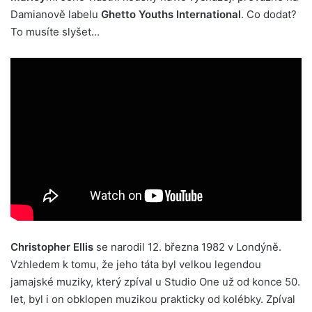
Damianově labelu
Ghetto Youths International
. Co dodat?
To musíte slyšet…
Christopher Ellis
se narodil 12. března 1982 v Londýně.
Vzhledem k tomu, že jeho táta byl velkou legendou
jamajské muziky, který zpíval u Studio One už od konce 50.
let, byl i on obklopen muzikou prakticky od kolébky. Zpíval