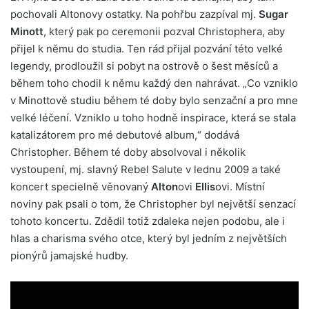
pochovali Altonovy ostatky. Na pohřbu zazpíval mj.
Sugar
Minott
, který pak po ceremonii pozval Christophera, aby
přijel k němu do studia. Ten rád přijal pozvání této velké
legendy, prodloužil si pobyt na ostrově o šest měsíců a
během toho chodil k němu každý den nahrávat. „Co vzniklo
v Minottově studiu během té doby bylo senzační a pro mne
velké léčení. Vzniklo u toho hodně inspirace, která se stala
katalizátorem pro mé debutové album,“ dodává
Christopher. Během té doby absolvoval i několik
vystoupení, mj. slavný Rebel Salute v lednu 2009 a také
koncert specielně věnovaný
Alton
ovi
Ellis
ovi. Místní
noviny pak psali o tom, že Christopher byl největší senzací
tohoto koncertu. Zdědil totiž zdaleka nejen podobu, ale i
hlas a charisma svého otce, který byl jedním z největších
pionýrů jamajské hudby.