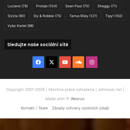
Luciano
(78)
Protoje
(104)
Sean Paul
(70)
Shaggy
(71)
Sizzla
(90)
Sly & Robbie
(75)
Tarrus Riley
(121)
Tipy!
(162)
Vybz Kartel
(98)
Sledujte naše sociální sítě
Facebook
X
YouTube
SoundCloud
Instagram
Copyright 2001-2026 | Všechna práva vyhrazena | Jahmusic.net |
Made with 💛
Webrun
Kontakt / Team
Zásady ochrany osobních údajů