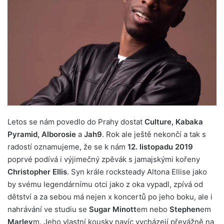
Letos se nám povedlo do Prahy dostat
Culture, Kabaka
Pyramid, Alborosie
a
Jah9
. Rok ale ještě nekončí a tak s
radostí oznamujeme, že se k nám
12. listopadu 2019
poprvé podívá i výjimečný zpěvák s jamajskými kořeny
Christopher Ellis
. Syn krále rocksteady Altona Ellise jako
by svému legendárnímu otci jako z oka vypadl, zpívá od
dětství a za sebou má nejen x koncertů po jeho boku, ale i
nahrávání ve studiu se
Sugar Minott
em nebo
Stephen
em
Marley
m. Jeho vlastní kousky navíc vycházejí převážně na