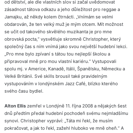
od dětství, ale dle vlastních slov si začal uvědomovat
zásadnost tátova odkazu a jeho důležitost pro reggae a
Jamajku, až někdy kolem čtrnácti. „Vnímám se velmi
obdarován, že ten velký muž je mým otcem. Mít možnost
se učit od takového skvělého muzikanta je pro mne
obrovská pocta,“ vysvětluje skromně Christopher, který
společný čas s ním vnímá jako svou největší hudební lekci.
„Pro mne bylo zpívaní s tátou tou nejlepší školou a
připravoval mně pro mou vlastní kariéru.“ Vystupovali
spolu mj. v Americe, Kanadě, Itálii, Španělsku, Německu a
Velké Británii. Své skills brousil také pravidelným
vystupováním v londýnském Jazz Café, blízko kterého
svého času bydlel.
Alton Ellis
zemřel v Londýně 11. října 2008 a nějakých šest
dnů předtím předal hudební pochodeň svému nejmladšímu
synovi. Christopher vypráví: „Táta mi řekl, že musím
pokračovat, a jak to řekl, zažehl hluboko ve mně oheň.“ A