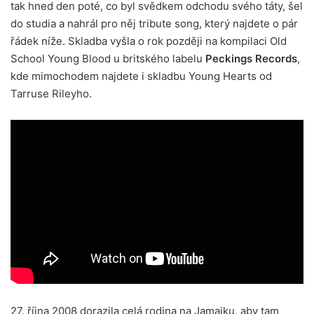
tak hned den poté, co byl svědkem odchodu svého táty, šel
do studia a nahrál pro něj tribute song, který najdete o pár
řádek níže. Skladba vyšla o rok později na kompilaci Old
School Young Blood u britského labelu
Peckings Records
,
kde mimochodem najdete i skladbu Young Hearts od
Tarruse Rileyho.
27. října 2008 dorazila celá rodina na Jamajku, aby tam