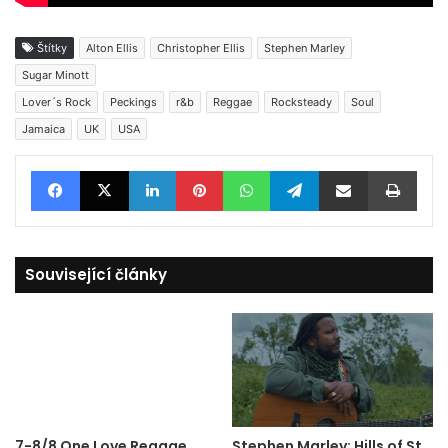
Štítky
Alton Ellis
Christopher Ellis
Stephen Marley
Sugar Minott
Lover´s Rock
Peckings
r&b
Reggae
Rocksteady
Soul
Jamaica
UK
USA
Facebook
X
LinkedIn
Pinterest
WhatsApp
Telegram
Sdílet e-mailem
Tisknout
Související články
7-8/8 One Love Reggae
Stephen Marley: Hills of St.