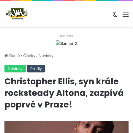
Switch
M
Reklama
Domů
/
Články
/
Novinky
Novinky
Profily
Christopher Ellis, syn krále
rocksteady Altona, zazpívá
poprvé v Praze!