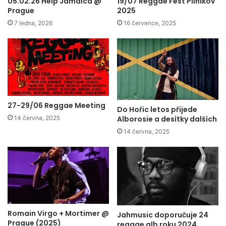
05.02.26 Help Jamaica @
19/07 Reggae Fest Pilníkov
Prague
2025
7 ledna, 2026
16 července, 2025
27-29/06 Reggae Meeting
Do Hořic letos přijede
Alborosie a desítky dalších
14 června, 2025
14 června, 2025
Romain Virgo + Mortimer @
Jahmusic doporučuje 24
Prague (2025)
reggae alb roku 2024