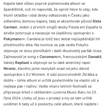
Kapela také vůbec poprvé pojmenovala album ve
španělštině, což mi napovídá, že oproti
Here to stay
, kde
titulní skladba i obal desky odkazovaly k Česku jako
sdílenému domovu kapely, tady je akcentován původ
Sista
Carmen
. Jeden z prvních singlů desky Fiesta em Espaňa to
skvěle potvrzuje a navazuje na úspěšnou spolupráci s
Pokyman
em. Candela je totiž bez debat nejúspěšnější hit
předchozího alba. Na novince se pak vedle Pokyho
objevuje ve dvou písničkách i další dlouholetý parťák Ucee.
Zajímavostí je song s
Cocoman
em, francouzskými
Danakil
,
italský
Raphael
a objevuje se tu také americký raper
Nironic
, kterého jsme neslyšeli snad od jeho dávné
spolupráce s DJ Wichem. A sází pozoruhodně! Zkrátka a
dobře – tohle album si určitě poslechněte na vlastní uši a
nejlépe pak i naživo. Vedle vícero letních festivalů se
připravuje křest v oblíbeném Lucerna Music Baru na 23.
října 2024. Lístky už jsou v prodeji a my se tam určitě
uvidíme! A tady už k poslechu celé album, které najdete i