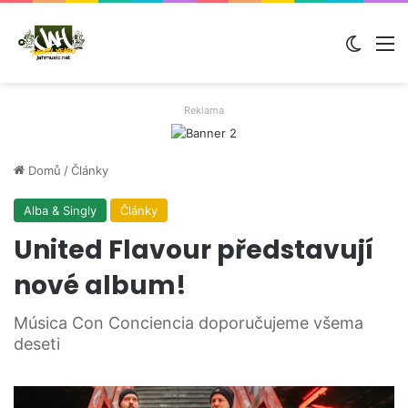
Switch
M
Reklama
Domů
/
Články
Alba & Singly
Články
United Flavour představují
nové album!
Música Con Conciencia doporučujeme všema
deseti