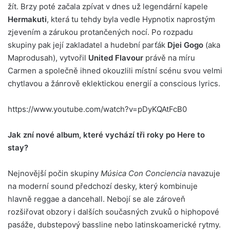
žít. Brzy poté začala zpívat v dnes už legendární kapele
Hermakuti
, která tu tehdy byla vedle Hypnotix naprostým
zjevením a zárukou protančených nocí. Po rozpadu
skupiny pak její zakladatel a hudební parťák
Djei Gogo
(aka
Maprodusah), vytvořil
United Flavour
právě na míru
Carmen a společně ihned okouzlili místní scénu svou velmi
chytlavou a žánrově eklektickou energií a conscious lyrics.
https://www.youtube.com/watch?v=pDyKQAtFcB0
Jak zní nové album, které vychází tři roky po Here to
stay?
Nejnovější počin skupiny
Música Con Conciencia
navazuje
na moderní sound předchozí desky, který kombinuje
hlavně reggae a dancehall. Nebojí se ale zároveň
rozšiřovat obzory i dalších současných zvuků o hiphopové
pasáže, dubstepový bassline nebo latinskoamerické rytmy.