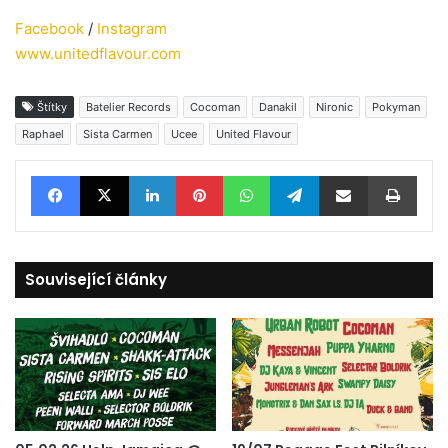
Facebook
/
Instagram
www.unitedflavour.com
Štítky
Batelier Records
Cocoman
Danakil
Nironic
Pokyman
Raphael
Sista Carmen
Ucee
United Flavour
Facebook
X
LinkedIn
Pinterest
WhatsApp
Telegram
Sdílet e-mailem
Tisknout
Související články