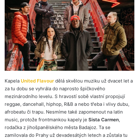
Kapela
United Flavour
dělá skvělou muziku už dvacet let a
za tu dobu se vyhrála do naprosto špičkového
mezinárodního levelu. S hravostí sobě vlastní propojují
reggae, dancehall, hiphop, R&B a nebo třeba i vlivy dubu,
afrobeatu či trapu. Nesmíme také zapomenout na latin
music, protože frontmankou kapely je
Sista Carmen
,
rodačka z jihošpanělského města Badajoz. Ta se
zamilovala do Prahy už devadesátých letech a zůstala tu