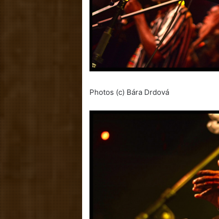
Photos (c) Bára Drdová