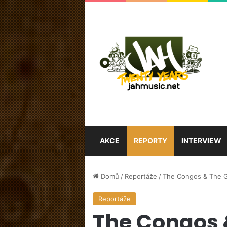
AKCE
REPORTY
INTERVIEW
Domů
/
Reportáže
/
The Congos & The G
Reportáže
The Congos 