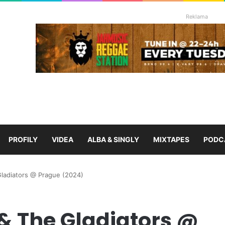
Reklama
PROFILY
VIDEA
ALBA & SINGLY
MIXTAPES
PODC
ladiators @ Prague (2024)
& The Gladiators @