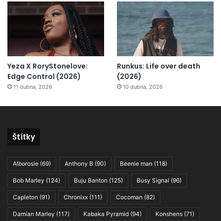
Yeza X RoryStonelove:
Runkus: Life over death
Edge Control (2026)
(2026)
11 dubna, 2026
10 dubna, 2026
Štítky
Alborosie
(69)
Anthony B
(90)
Beenie man
(118)
Bob Marley
(124)
Buju Banton
(125)
Busy Signal
(96)
Capleton
(91)
Chronixx
(111)
Cocoman
(82)
Damian Marley
(117)
Kabaka Pyramid
(94)
Konshens
(71)