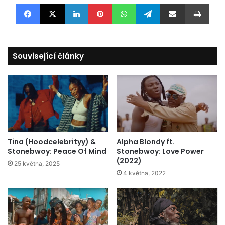
Facebook
X
LinkedIn
Pinterest
WhatsApp
Telegram
Sdílet e-mailem
Tisknout
Související články
Tina (Hoodcelebrityy) &
Alpha Blondy ft.
Stonebwoy: Peace Of Mind
Stonebwoy: Love Power
(2022)
25 května, 2025
4 května, 2022