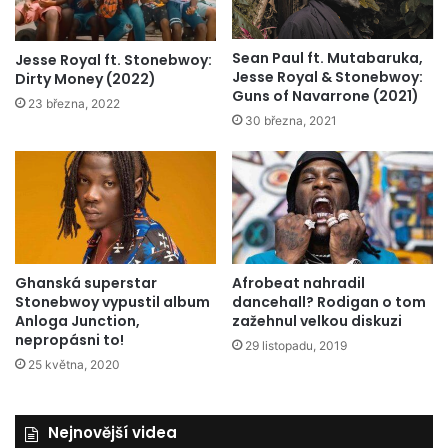
Sean Paul ft. Mutabaruka,
Jesse Royal ft. Stonebwoy:
Jesse Royal & Stonebwoy:
Dirty Money (2022)
Guns of Navarrone (2021)
23 března, 2022
30 března, 2021
Ghanská superstar
Afrobeat nahradil
Stonebwoy vypustil album
dancehall? Rodigan o tom
Anloga Junction,
zažehnul velkou diskuzi
nepropásni to!
29 listopadu, 2019
25 května, 2020
Nejnovější videa