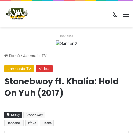
Switch
M
Reklama
Domů
/
Jahmusic TV
Jahmusic TV
Videa
Stonebwoy ft. Khalia: Hold
On Yuh (2017)
Štítky
Stonebwoy
Dancehall
Afrika
Ghana