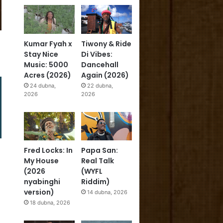
Kumar Fyah x
Tiwony & Ride
Stay Nice
Di Vibes:
Music: 5000
Dancehall
Acres (2026)
Again (2026)
24 dubna,
22 dubna,
2026
2026
n
Fred Locks: In
Papa San:
My House
Real Talk
(2026
(WYFL
nyabinghi
Riddim)
version)
14 dubna, 2026
18 dubna, 2026