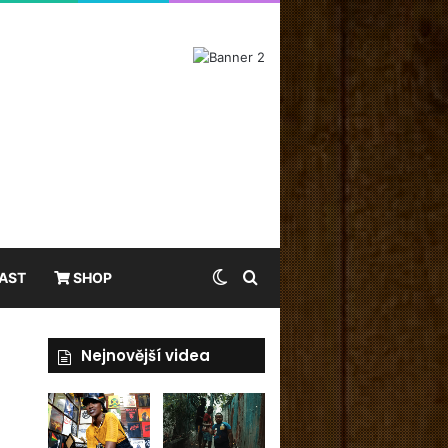
Switch skin
Hledat
AST
SHOP
Nejnovější videa