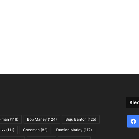
Sle
e man
(118)
Bob Marley
(124)
Buju Banton
(125)
ixx
(111)
Cocoman
(82)
Damian Marley
(117)