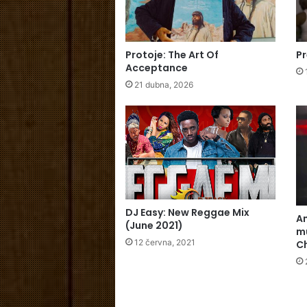
Protoje: The Art Of
Pr
Acceptance
21 dubna, 2026
DJ Easy: New Reggae Mix
A
(June 2021)
mu
12 června, 2021
Ch