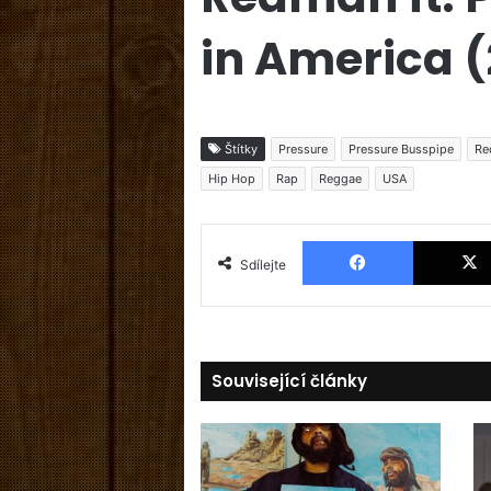
in America (
Štítky
Pressure
Pressure Busspipe
Re
Hip Hop
Rap
Reggae
USA
Facebook
Sdílejte
Související články