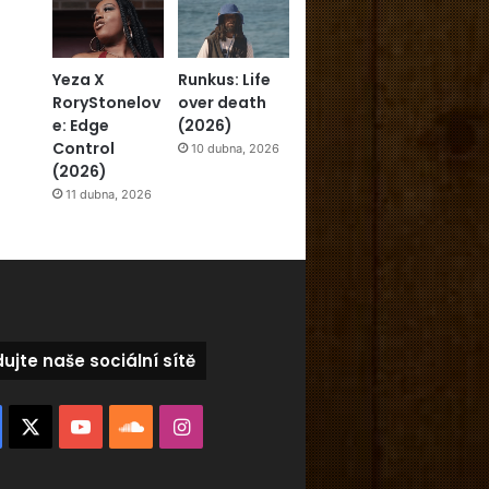
Yeza X
Runkus: Life
RoryStonelov
over death
e: Edge
(2026)
Control
10 dubna, 2026
(2026)
11 dubna, 2026
dujte naše sociální sítě
Facebook
X
YouTube
SoundCloud
Instagram