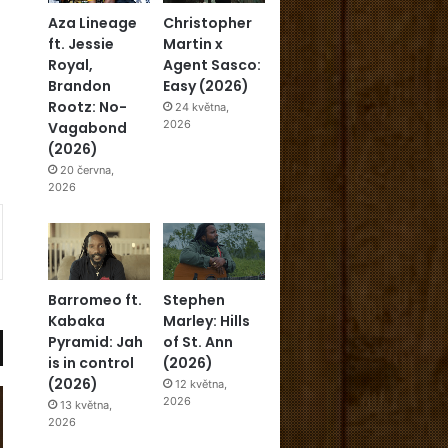
Aza Lineage
Christopher
ft. Jessie
Martin x
Royal,
Agent Sasco:
Brandon
Easy (2026)
Rootz: No-
24 května,
2026
Vagabond
(2026)
20 června,
2026
Barromeo ft.
Stephen
Kabaka
Marley: Hills
Pyramid: Jah
of St. Ann
is in control
(2026)
(2026)
12 května,
2026
13 května,
2026