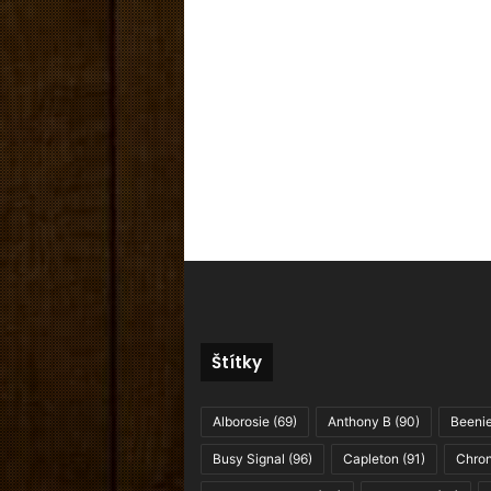
Štítky
Alborosie
(69)
Anthony B
(90)
Beeni
Busy Signal
(96)
Capleton
(91)
Chron