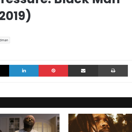
2019)
dman
X
LinkedIn
Pinterest
Sdílet e-mailem
Tisknout