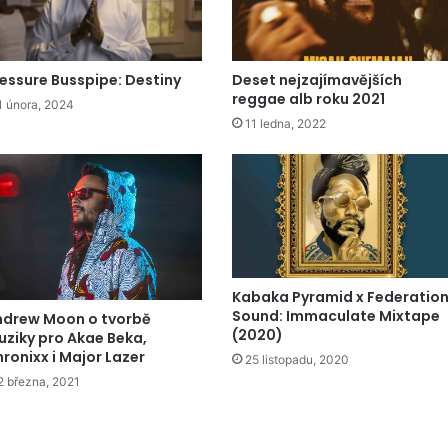
essure Busspipe: Destiny
Deset nejzajímavějších
reggae alb roku 2021
1 února, 2024
11 ledna, 2022
Kabaka Pyramid x Federatio
Sound: Immaculate Mixtape
ndrew Moon o tvorbě
(2020)
ziky pro Akae Beka,
ronixx i Major Lazer
25 listopadu, 2020
2 března, 2021