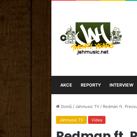
AKCE
REPORTY
INTERVIEW
Domů
/
Jahmusic TV
/
Redman ft. Pressu
Jahmusic TV
Videa
Redman ft. 