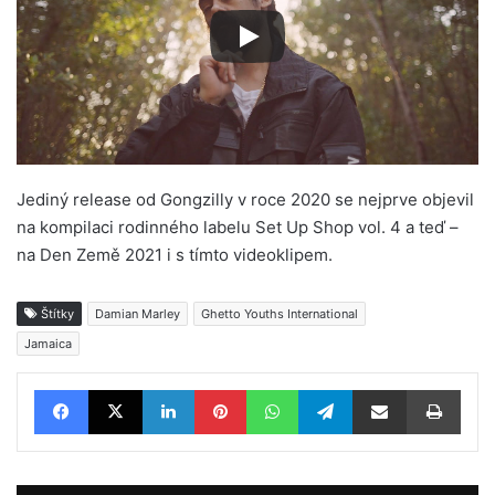
Jediný release od Gongzilly v roce 2020 se nejprve objevil
na kompilaci rodinného labelu Set Up Shop vol. 4 a teď –
na Den Země 2021 i s tímto videoklipem.
Štítky
Damian Marley
Ghetto Youths International
Jamaica
Facebook
X
LinkedIn
Pinterest
WhatsApp
Telegram
Sdílet e-mailem
Tisknout