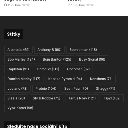
11 dubna, 2026
10 dubna, 2026
Štítky
Alborosie
(69)
Anthony B
(90)
Beenie man
(118)
Bob Marley
(124)
Buju Banton
(125)
Busy Signal
(96)
Capleton
(91)
Chronixx
(111)
Cocoman
(82)
Damian Marley
(117)
Kabaka Pyramid
(94)
Konshens
(71)
Luciano
(78)
Protoje
(104)
Sean Paul
(70)
Shaggy
(71)
Sizzla
(90)
Sly & Robbie
(75)
Tarrus Riley
(121)
Tipy!
(162)
Vybz Kartel
(98)
Sledujte naše sociální sítě