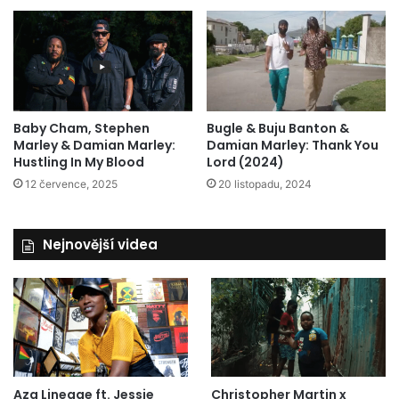
Baby Cham, Stephen
Bugle & Buju Banton &
Marley & Damian Marley:
Damian Marley: Thank You
Hustling In My Blood
Lord (2024)
12 července, 2025
20 listopadu, 2024
Nejnovější videa
Aza Lineage ft. Jessie
Christopher Martin x