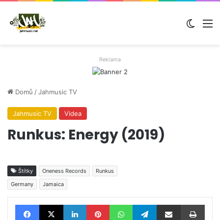
Switch
M
Reklama
Domů
/
Jahmusic TV
Jahmusic TV
Videa
Runkus: Energy (2019)
Štítky
Oneness Records
Runkus
Germany
Jamaica
Facebook
X
LinkedIn
Pinterest
WhatsApp
Telegram
Sdílet e-mailem
Tisknout