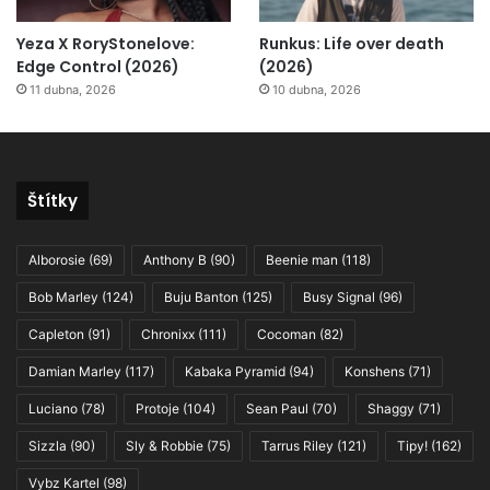
Yeza X RoryStonelove:
Runkus: Life over death
Edge Control (2026)
(2026)
11 dubna, 2026
10 dubna, 2026
Štítky
Alborosie
(69)
Anthony B
(90)
Beenie man
(118)
Bob Marley
(124)
Buju Banton
(125)
Busy Signal
(96)
Capleton
(91)
Chronixx
(111)
Cocoman
(82)
Damian Marley
(117)
Kabaka Pyramid
(94)
Konshens
(71)
Luciano
(78)
Protoje
(104)
Sean Paul
(70)
Shaggy
(71)
Sizzla
(90)
Sly & Robbie
(75)
Tarrus Riley
(121)
Tipy!
(162)
Vybz Kartel
(98)