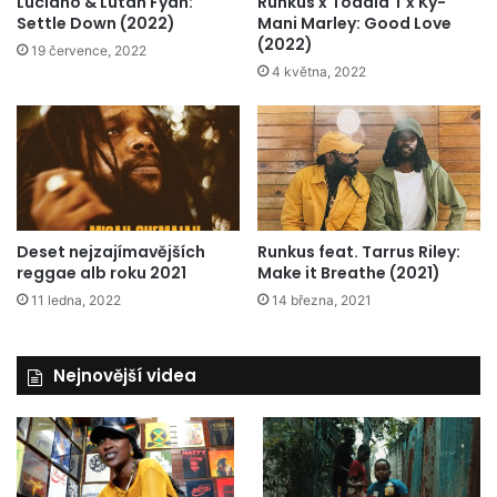
Luciano & Lutan Fyah:
Runkus x Toddla T x Ky-
Settle Down (2022)
Mani Marley: Good Love
(2022)
19 července, 2022
4 května, 2022
Runkus feat. Tarrus Riley:
Deset nejzajímavějších
Make it Breathe (2021)
reggae alb roku 2021
14 března, 2021
11 ledna, 2022
Nejnovější videa