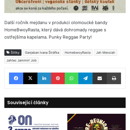
Další ročník mejdanu v produkci olomoucké bandy
HomeBwoyRasta, který dává dohromady reggae s
ostřejšíma kapelama. Punky Reggae Party!
Štítky
Ganjaban Ivana Štráfka
HomebwoyRasta
Jah Messiah
Jahtec Jammin’ Job
Facebook
X
LinkedIn
Pinterest
WhatsApp
Telegram
Sdílet e-mailem
Tisknout
Související články