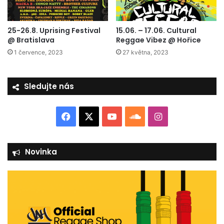
25-26.8. Uprising Festival
15.06. – 17.06. Cultural
@ Bratislava
Reggae Vibez @ Hořice
1 července, 2023
27 května, 2023
Sledujte nás
F
X
Y
S
I
a
o
o
n
Novinka
c
u
u
s
e
T
n
t
b
u
d
a
o
b
C
g