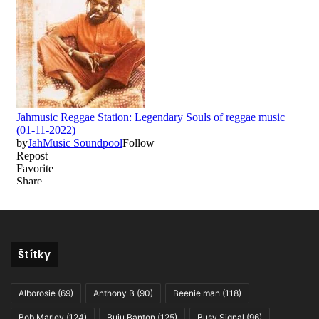
Štítky
Alborosie
(69)
Anthony B
(90)
Beenie man
(118)
Bob Marley
(124)
Buju Banton
(125)
Busy Signal
(96)