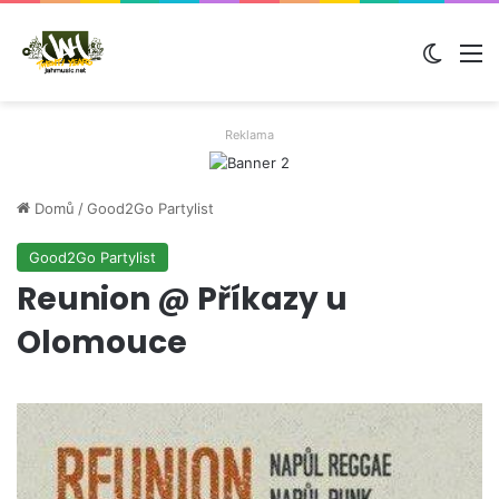
Switch
M
Reklama
Domů
/
Good2Go Partylist
Good2Go Partylist
Reunion @ Příkazy u
Olomouce