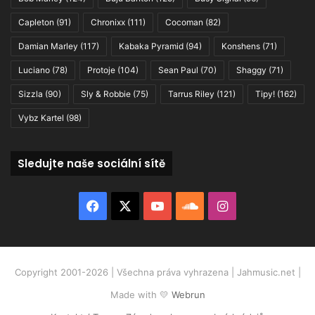
Capleton
(91)
Chronixx
(111)
Cocoman
(82)
Damian Marley
(117)
Kabaka Pyramid
(94)
Konshens
(71)
Luciano
(78)
Protoje
(104)
Sean Paul
(70)
Shaggy
(71)
Sizzla
(90)
Sly & Robbie
(75)
Tarrus Riley
(121)
Tipy!
(162)
Vybz Kartel
(98)
Sledujte naše sociální sítě
Facebook
X
YouTube
SoundCloud
Instagram
Copyright 2001-2026 | Všechna práva vyhrazena | Jahmusic.net |
Made with 💛
Webrun