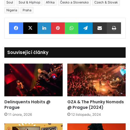
Soul
Soul & Hiphop
Afrika
Česko a Slovensko
Czech & Slovak
Nigeria
Praha
Facebook
X
LinkedIn
Pinterest
WhatsApp
Telegram
Sdílet e-mailem
Tisknout
Související články
Delinquents Habits @
GZA & The Phunky Nomads
Prague
@ Prague (2024)
11 února, 2026
12 listopadu, 2024