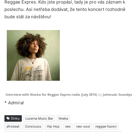
Reggae Expres. Kdo jste propásl, tady je pro vás záznam k
poslechu.
Asi netřeba dodávat, že tento koncert rozhodně
bude stát za návštěvu!
Interview with Nneka for Reggae Expres radio (July 2015)
by
Jahmusic Soundpo
*
Admiral
Štítky
Lucerna Music Bar
Nneka
afrobeat
Conciouss
Hip Hop
neo
neo-soul
reggae fusion