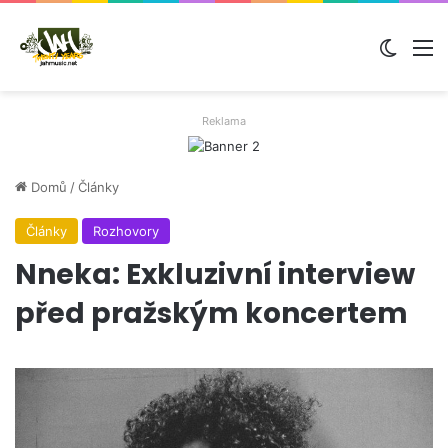
Switch
M
Reklama
Domů
/
Články
Články
Rozhovory
Nneka: Exkluzivní interview
před pražským koncertem