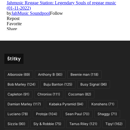
Štítky
Alborosie
(69)
Anthony B
(90)
Beenie man
(118)
Bob Marley
(124)
Buju Banton
(125)
Busy Signal
(96)
Capleton
(91)
Chronixx
(111)
Cocoman
(82)
Damian Marley
(117)
Kabaka Pyramid
(94)
Konshens
(71)
Luciano
(78)
Protoje
(104)
Sean Paul
(70)
Shaggy
(71)
Sizzla
(90)
Sly & Robbie
(75)
Tarrus Riley
(121)
Tipy!
(162)