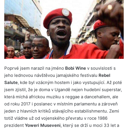
Poprvé jsem narazil na jméno
Bobi Wine
v souvislosti s
jeho lednovou návštěvou jamajského festivalu
Rebel
Salute
, kde byl vzácným hostem i jako vystupující. Až poté
jsem zjistil, že je doma v Ugandě nejen hudební superstar,
která míchá africkou muziku s reggae a dancehallem, ale
od roku 2017 i poslanec v místním parlamentu a zároveň
jeden z hlavních kritiků stávajícího estabilishmentu. Zemi
totiž vládne už od vojenského převratu v roce 1986
prezident
Yoweri Museveni
, který se drží u moci 33 let a