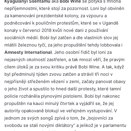
Kyagulanyi Ssentamu
aka
Bobi Wine
se potýká s mnoha
nepříjemnostmi, které stojí za pozornost. Loni byl obviněn
za kamenování prezidentské kolony, za vzpouru a
podněcování k pouličním protestům, které se v Ugandě
konaly v červenci 2018 kvůli nové dani z používání
sociálních médií. Bobi byl zatčen a dle vlastních slov jej
mlátili železnou tyčí, za jeho propuštění tehdy lobbovala i
Amnesty International
. Jeho osobní řidič byl loni za
nejasných okolností zastřelen, a tak mnozí věří, že pravým
cílem útoků je za svou kritiku právě Bobi Wine. A tak, když
byl předminulý týden zvovu zatčen a strávil tři noci v
nejpřísněji střeženém vězení v zemi, začaly panovat obavy
o jeho život a spustilo to hned další protesty, které tamní
policie rozháněla plynovými pistolemi. Bobi byl nakonec
propuštěn na kauci minulý čtvrtek a vyjádřil se, že jej
autority opakovaně blokují ve veřejném vystupování. V
jednom ze svých songů zpívá o tom, že „bojovníci za
svobodu se stali novými diktátory“ a jelikož je v parlamentu