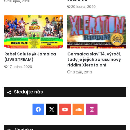
28 října, 2020
20 ledna, 2020
Rebel Salute @ Jamaica
Germaica slaví 14. výročí,
(LIVE STREAM)
tady je jejich zbrusu nový
riddim Xlerataion!
17 ledna, 2020
13 září, 2013
Sledujte nás
F
X
Y
S
I
a
o
o
n
Novinka