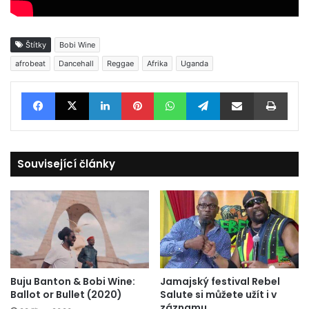
Štítky
Bobi Wine
afrobeat
Dancehall
Reggae
Afrika
Uganda
Facebook
X
LinkedIn
Pinterest
WhatsApp
Telegram
Sdílet e-mailem
Tisknout
Související články
Buju Banton & Bobi Wine:
Jamajský festival Rebel
Ballot or Bullet (2020)
Salute si můžete užít i v
záznamu