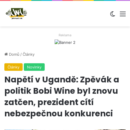
Switch
M
Reklama
Domů
/
Články
Články
Novinky
Napětí v Ugandě: Zpěvák a
politik Bobi Wine byl znovu
zatčen, prezident cítí
nebezpečnou konkurenci