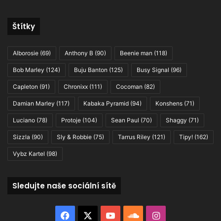
Štítky
Alborosie
(69)
Anthony B
(90)
Beenie man
(118)
Bob Marley
(124)
Buju Banton
(125)
Busy Signal
(96)
Capleton
(91)
Chronixx
(111)
Cocoman
(82)
Damian Marley
(117)
Kabaka Pyramid
(94)
Konshens
(71)
Luciano
(78)
Protoje
(104)
Sean Paul
(70)
Shaggy
(71)
Sizzla
(90)
Sly & Robbie
(75)
Tarrus Riley
(121)
Tipy!
(162)
Vybz Kartel
(98)
Sledujte naše sociální sítě
Facebook
X
YouTube
SoundCloud
Instagram