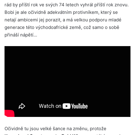
rád by příští rok ve svých 74 letech vyhrál příští rok znovu.
Bobi je ale očividně adekvátním protivníkem, který se
netají ambicemi jej porazit, a má velkou podporu mladé
generace této východoafrické země, což samo o sobě
přináší nápětí…
Očividně tu jsou velké šance na změnu, protože