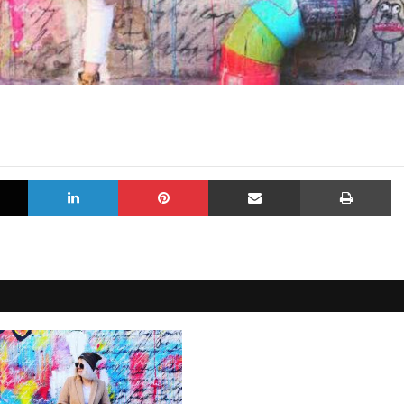
X
LinkedIn
Pinterest
Sdílet e-mailem
Tisknout