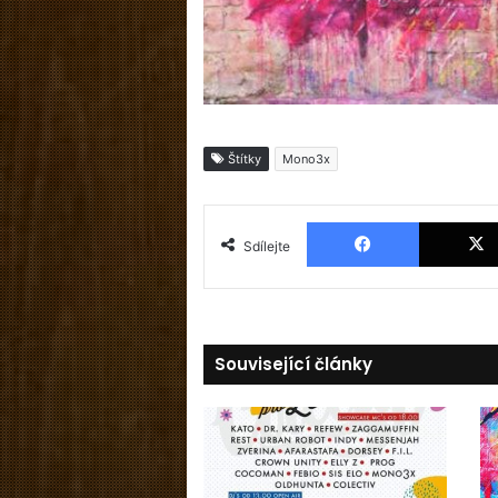
Štítky
Mono3x
Facebook
Sdílejte
Související články