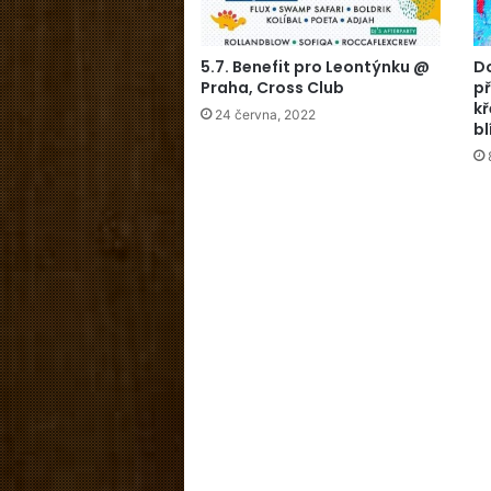
5.7. Benefit pro Leontýnku @
D
Praha, Cross Club
př
kř
24 června, 2022
bl