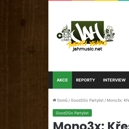
AKCE
REPORTY
INTERVIEW
Domů
/
Good2Go Partylist
/
Mono3x: Kře
Good2Go Partylist
Mono3x: Kře