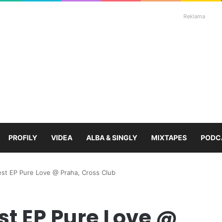
Reklama
PROFILY
VIDEA
ALBA & SINGLY
MIXTAPES
PODC
st EP Pure Love @ Praha, Cross Club
st EP Pure Love @