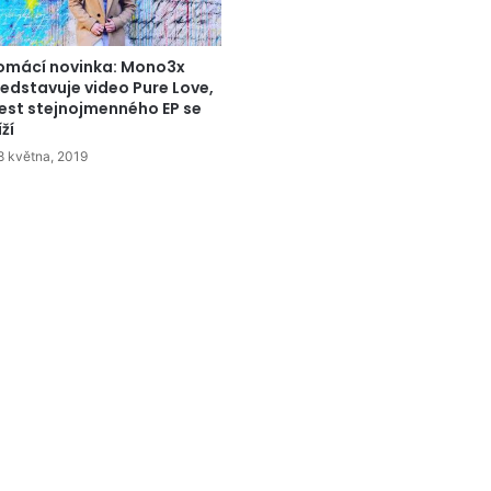
omácí novinka: Mono3x
edstavuje video Pure Love,
est stejnojmenného EP se
íží
8 května, 2019