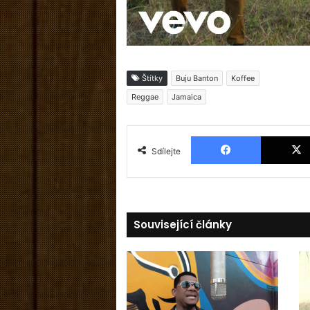
Štítky
Buju Banton
Koffee
Reggae
Jamaica
Facebook
Sdílejte
Související články