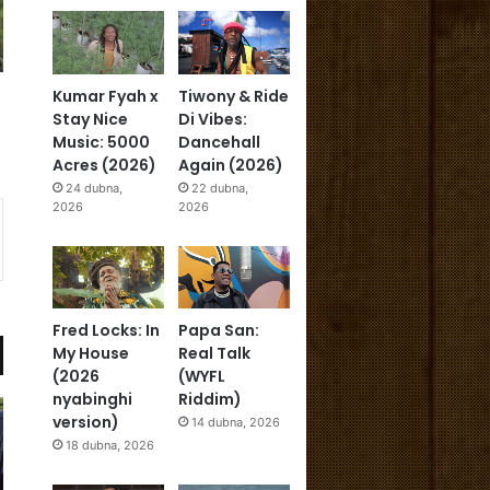
Kumar Fyah x
Tiwony & Ride
Stay Nice
Di Vibes:
Music: 5000
Dancehall
Acres (2026)
Again (2026)
24 dubna,
22 dubna,
2026
2026
Fred Locks: In
Papa San:
My House
Real Talk
(2026
(WYFL
nyabinghi
Riddim)
version)
14 dubna, 2026
18 dubna, 2026