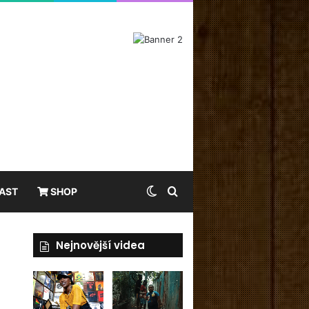
Switch skin
Hledat
AST
SHOP
Nejnovější videa