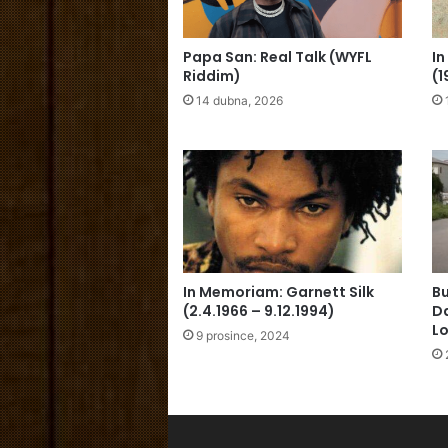
Papa San: Real Talk (WYFL
I
Riddim)
(1
14 dubna, 2026
In Memoriam: Garnett Silk
Bu
(2.4.1966 – 9.12.1994)
Da
Lo
9 prosince, 2024