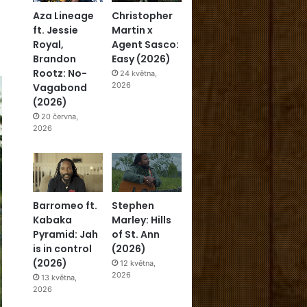
Aza Lineage
Christopher
ft. Jessie
Martin x
Royal,
Agent Sasco:
Brandon
Easy (2026)
Rootz: No-
24 května,
2026
Vagabond
(2026)
20 června,
2026
Barromeo ft.
Stephen
Kabaka
Marley: Hills
Pyramid: Jah
of St. Ann
is in control
(2026)
(2026)
12 května,
2026
13 května,
2026