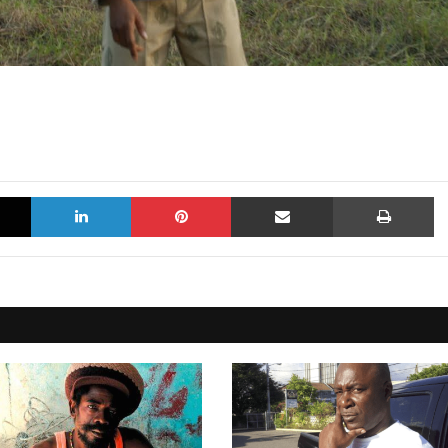
X
LinkedIn
Pinterest
Sdílet e-mailem
Tisknout