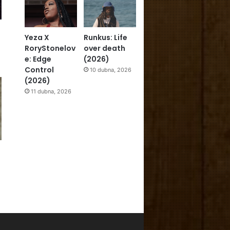
Yeza X
Runkus: Life
RoryStonelov
over death
e: Edge
(2026)
Control
10 dubna, 2026
(2026)
11 dubna, 2026