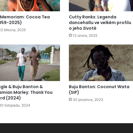
n Memoriam: Cocoa Tea
Cutty Ranks: Legenda
959-2025)
dancehallu ve velkém profilu
o jeho životě
12 března, 2025
12 února, 2025
gle & Buju Banton &
Buju Banton: Coconut Wata
mian Marley: Thank You
(SIP)
rd (2024)
30 prosince, 2023
20 listopadu, 2024