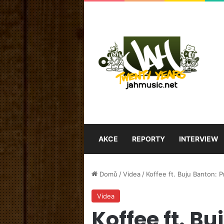
AKCE
REPORTY
INTERVIEW
Domů
/
Videa
/
Koffee ft. Buju Banton: 
Videa
Koffee ft. B