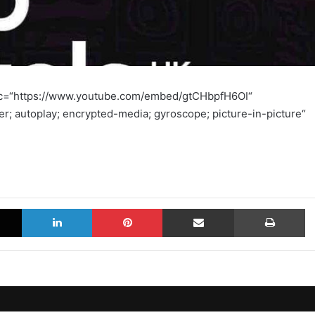
src=“https://www.youtube.com/embed/gtCHbpfH6OI“
r; autoplay; encrypted-media; gyroscope; picture-in-picture“
X
LinkedIn
Pinterest
Sdílet e-mailem
Tisknout