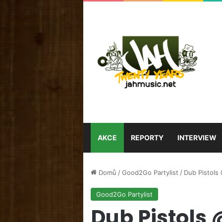
AKCE
REPORTY
INTERVIEW
Domů
/
Good2Go Partylist
/
Dub Pistols
Good2Go Partylist
Dub Pistols