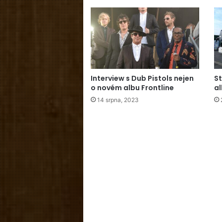
Interview s Dub Pistols nejen
St
o novém albu Frontline
al
14 srpna, 2023