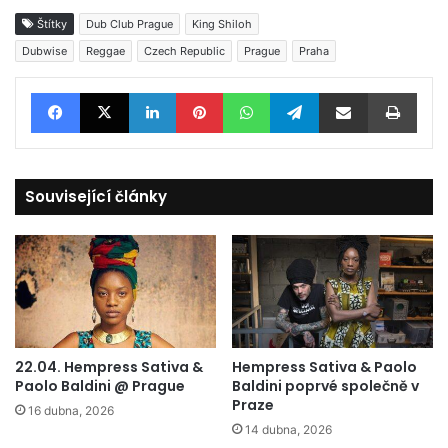
Štítky
Dub Club Prague
King Shiloh
Dubwise
Reggae
Czech Republic
Prague
Praha
Facebook
X
LinkedIn
Pinterest
WhatsApp
Telegram
Sdílet e-mailem
Tisknout
Související články
22.04. Hempress Sativa &
Hempress Sativa & Paolo
Paolo Baldini @ Prague
Baldini poprvé společně v
Praze
16 dubna, 2026
14 dubna, 2026