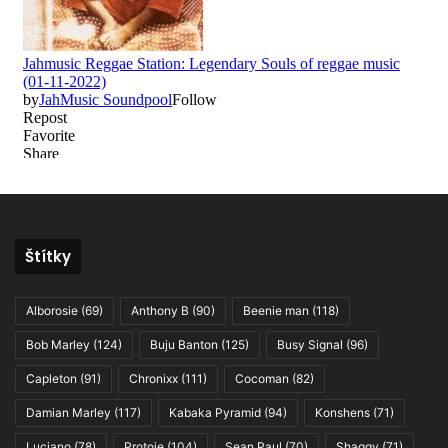
Štítky
Alborosie
(69)
Anthony B
(90)
Beenie man
(118)
Bob Marley
(124)
Buju Banton
(125)
Busy Signal
(96)
Capleton
(91)
Chronixx
(111)
Cocoman
(82)
Damian Marley
(117)
Kabaka Pyramid
(94)
Konshens
(71)
Luciano
(78)
Protoje
(104)
Sean Paul
(70)
Shaggy
(71)