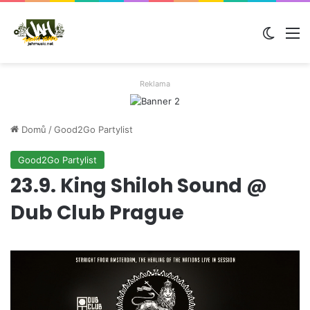
Switch
M
Reklama
Domů
/
Good2Go Partylist
Good2Go Partylist
23.9. King Shiloh Sound @
Dub Club Prague