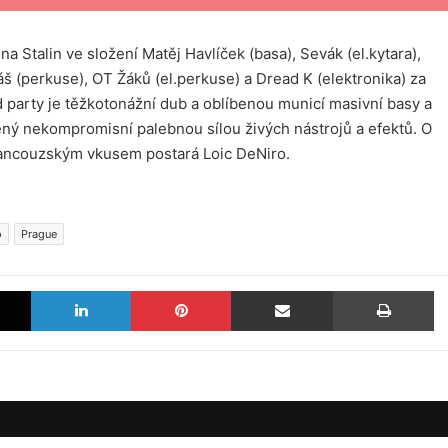
a Stalin ve složení Matěj Havlíček (basa), Sevák (el.kytara),
 (perkuse), OT Žáků (el.perkuse) a Dread K (elektronika) za
rd party je těžkotonážní dub a oblíbenou municí masivní basy a
ný nekompromisní palebnou sílou živých nástrojů a efektů. O
rancouzským vkusem postará Loic DeNiro.
o
Prague
X
LinkedIn
Pinterest
Sdílet e-mailem
Tisknout