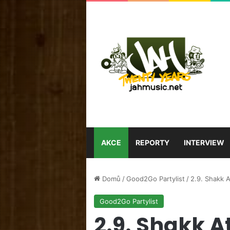
AKCE
REPORTY
INTERVIEW
Domů
/
Good2Go Partylist
/
2.9. Shakk A
Good2Go Partylist
2.9. Shakk A