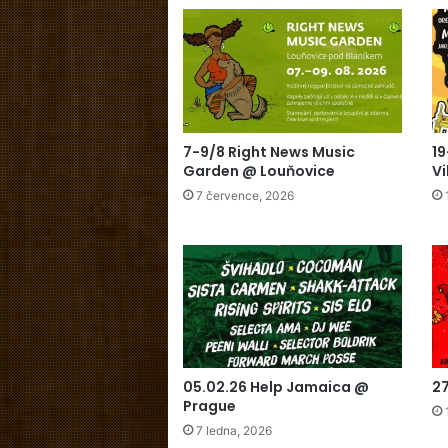
7-9/8 Right News Music
19
Garden @ Louňovice
Vi
7 července, 2026
05.02.26 Help Jamaica @
2
Prague
7 ledna, 2026