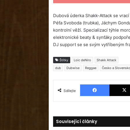
Dubová úderka Shakk-Attack se vrací n
Péťa Svoboda (trubka), Jáchym Gondáš
kontrolní věží. Specializací týhle mo
elektronické beaty & synťáky podpoře
DJ support se se svým vytříbeným f
Štítky
Loic deNiro
Shakk Attack
dub
Dubwise
Reggae
Česko a Slovensk
Facebook
Sdílejte
Související články