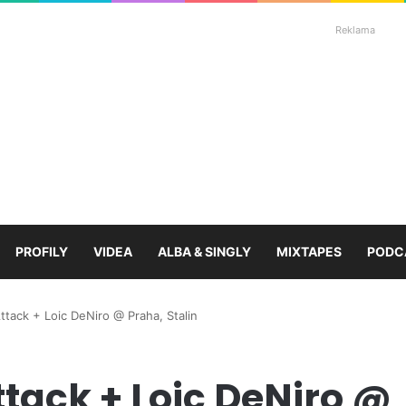
Reklama
PROFILY
VIDEA
ALBA & SINGLY
MIXTAPES
PODC
ttack + Loic DeNiro @ Praha, Stalin
ttack + Loic DeNiro @